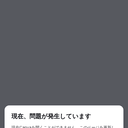
ダイアログの開始
現在、問題が発生しています
現在Canvaを開くことができません。このページを更新し